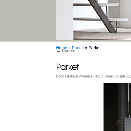
Home
»
Parket
»
Parket
←
Parket
Parket
Door
Markant Wonen
|
Gepubliceerd
29 juli 20