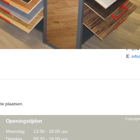
Marka
Beitels
7556 
T: 074
F: 074
E:
inf
te plaatsen.
Copyrigh
Openingstijden
Maandag
13.00 - 18.00 uur
Dinsdag
09.30 - 18.00 uur