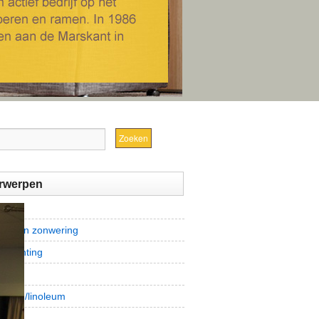
rwerpen
om
jnen en zonwering
tinrichting
ct
leum/linoleum
n