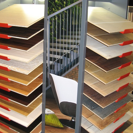
Parke
Lamin
Tapijt
Aanb
Conta