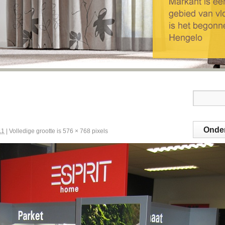
Onde
11
|
Volledige grootte is
576 × 768
pixels
Welk
Gordi
Projec
Conta
Marmo
Novilo