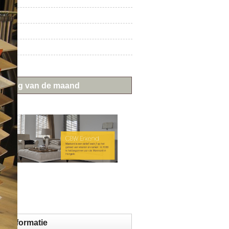
t
aat
ieding van de maand
ctinformatie