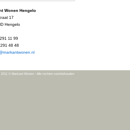
nt Wonen Hengelo
traat 17
ND Hengelo
 291 11 99
 291 48 48
o@markantwonen.nl
t 2011 © Markant Wonen - Alle rechten voorbehouden