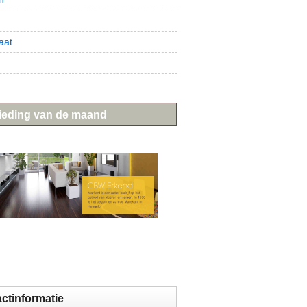
t
aat
ieding van de maand
ctinformatie