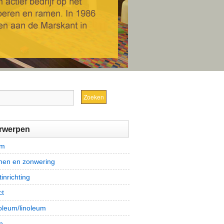
rwerpen
om
jnen en zonwering
tinrichting
ct
leum/linoleum
n