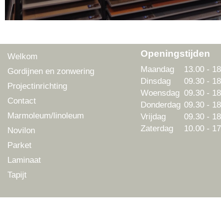
Openingstijden
Welkom
Maandag
13.00 - 18
Gordijnen en zonwering
Dinsdag
09.30 - 18
Projectinrichting
Woensdag
09.30 - 18
Contact
Donderdag
09.30 - 18
Marmoleum/linoleum
Vrijdag
09.30 - 18
Zaterdag
10.00 - 17
Novilon
Parket
Laminaat
Tapijt