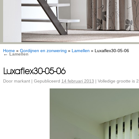
Home
»
Gordijnen en zonwering
»
Lamellen
»
Luxaflex30-05-06
←
Lamellen
Luxaflex30-05-06
Door
markant
|
Gepubliceerd
14 februari 2013
|
Volledige grootte is
2