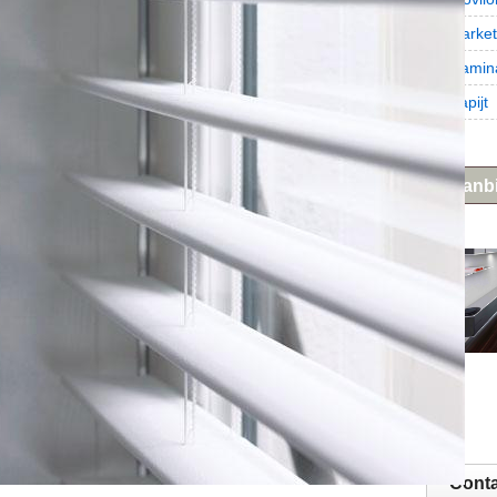
Parke
Lamin
Tapijt
Aanb
Conta