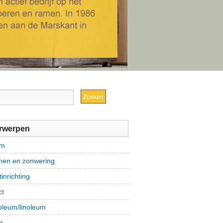
rwerpen
om
jnen en zonwering
tinrichting
ct
leum/linoleum
n