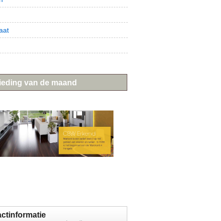
t
aat
ieding van de maand
ctinformatie