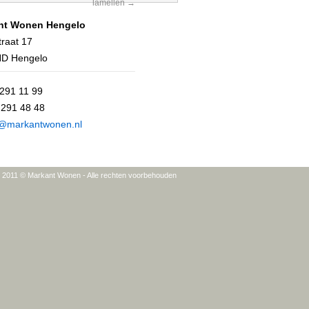
lamellen
nt Wonen Hengelo
traat 17
ND Hengelo
 291 11 99
 291 48 48
o@markantwonen.nl
t 2011 © Markant Wonen - Alle rechten voorbehouden