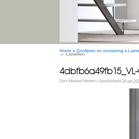
Home
»
Gordijnen en zonwering
»
Lame
←
Lamellen
4dbfb6a49fb15_VL-wi
Door
Markant Wonen
|
Gepubliceerd
26 juli 20