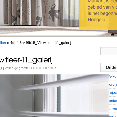
llen
»
4dbfb6a49fb15_VL-witleer-11_galerij
tleer-11_galerij
Onde
11
|
Volledige grootte is
450 × 600
pixels
Welk
Gordi
Projec
Conta
Marmo
Novilo