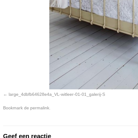
large_4dbfb64628e4a_VL-witleer-01-01_galerij-S
Bookmark de
permalink
.
Geef een reactie