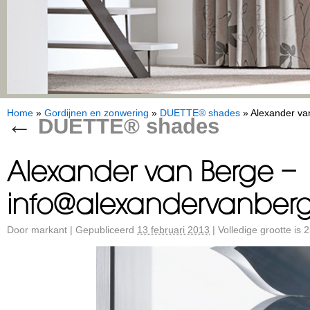
Home
»
Gordijnen en zonwering
»
DUETTE® shades
»
Alexander va
←
DUETTE® shades
Alexander van Berge –
info@alexandervanberg
Door
markant
|
Gepubliceerd
13 februari 2013
|
Volledige grootte is
2