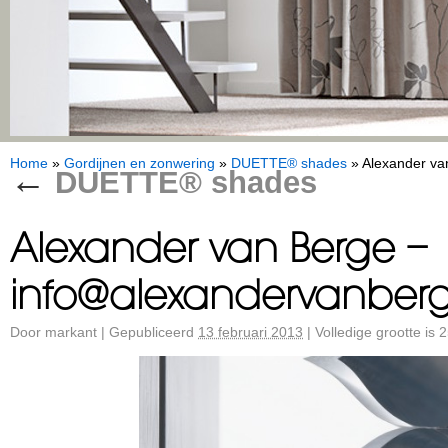
Home
»
Gordijnen en zonwering
»
DUETTE® shades
»
Alexander va
←
DUETTE® shades
Alexander van Berge –
info@alexandervanberg
Door
markant
|
Gepubliceerd
13 februari 2013
|
Volledige grootte is
2