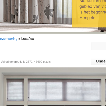
enzonwering
»
Luxaflex
Onde
Volledige grootte is
2571 × 3600
pixels
Welk
Gordi
Projec
Conta
Marmo
Novilo