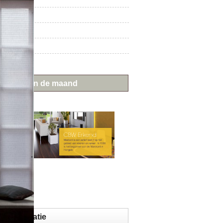
t
aat
ieding van de maand
ctinformatie