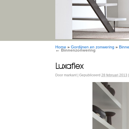
Home
»
Gordijnen en zonwering
»
Binn
←
Binnenzonwering
Luxaflex
Door
markant
|
Gepubliceerd
28 februari 2013
|