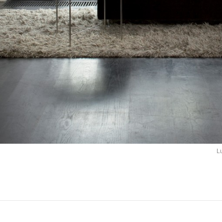
Marka
Beitels
7556 
T: 074
F: 074
E:
inf
Lu