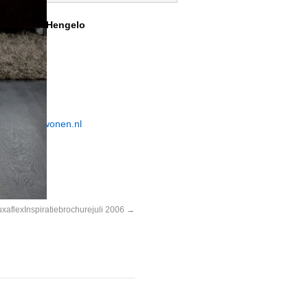
nt Wonen Hengelo
traat 17
ND Hengelo
 291 11 99
 291 48 48
o@markantwonen.nl
xaflexInspiratiebrochurejuli 2006