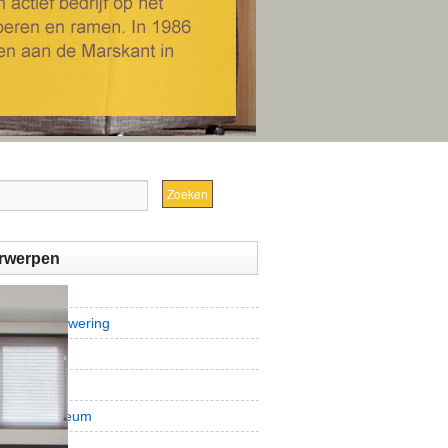
rwerpen
om
jnen en zonwering
tinrichting
ct
leum/linoleum
n