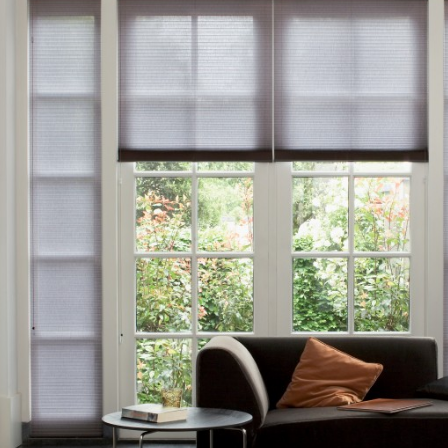
Parke
Lamin
Tapijt
Aanb
Conta