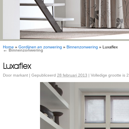
Home
»
Gordijnen en zonwering
»
Binnenzonwering
»
Luxaflex
←
Binnenzonwering
Luxaflex
Door
markant
|
Gepubliceerd
28 februari 2013
|
Volledige grootte is
2